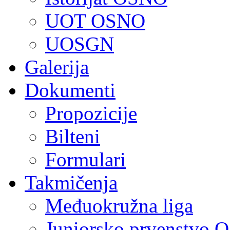
UOT OSNO
UOSGN
Galerija
Dokumenti
Propozicije
Bilteni
Formulari
Takmičenja
Međuokružna liga
Juniorsko prvenstvo