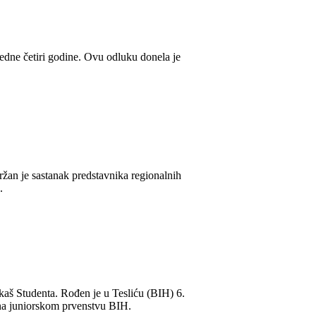
dne četiri godine. Ovu odluku donela je
žan je sastanak predstavnika regionalnih
.
kaš Studenta. Rođen je u Tesliću (BIH) 6.
 na juniorskom prvenstvu BIH.