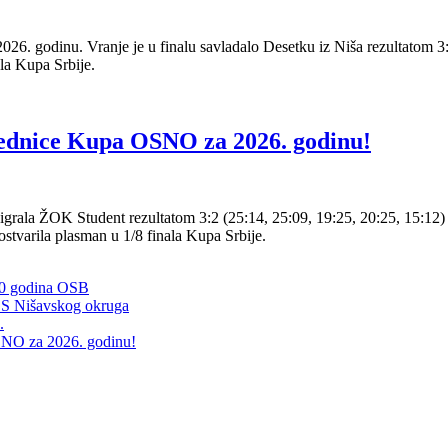
. godinu. Vranje je u finalu savladalo Desetku iz Niša rezultatom 3:
ala Kupa Srbije.
ednice Kupa OSNO za 2026. godinu!
grala ŽOK Student rezultatom 3:2 (25:14, 25:09, 19:25, 20:25, 15:12
tvarila plasman u 1/8 finala Kupa Srbije.
80 godina OSB
OS Nišavskog okruga
.
NO za 2026. godinu!