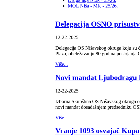
Druga liga Istok - 25/26.
MOL Niša - MK - 25/26.
Delegacija OSNO prisustv
12-22-2025
Delegacija OS Nišavskog okruga koju su či
Plaza, obeležavanju 80 godina postojanj
Više...
Novi mandat Ljubodragu B
12-22-2025
Izborna Skupština OS Nišavskog okruga održ
novi mandat dosadašnjem predsedniku OS
Više...
Vranje 1093 osvajač Kup