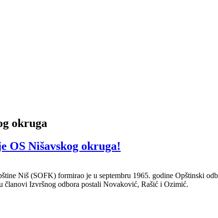
og okruga
je OS Nišavskog okruga!
 opštine Niš (SOFK) formirao je u septembru 1965. godine Opštinski od
u članovi Izvršnog odbora postali Novaković, Rašić i Ozimić.