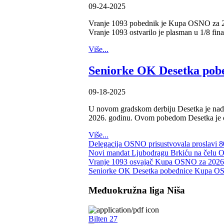
09-24-2025
Vranje 1093 pobednik je Kupa OSNO za 2026
Vranje 1093 ostvarilo je plasman u 1/8 fin
Više...
Seniorke OK Desetka pob
09-18-2025
U novom gradskom derbiju Desetka je nadi
2026. godinu. Ovom pobedom Desetka je os
Više...
Delegacija OSNO prisustvovala proslavi 
Novi mandat Ljubodragu Brkiću na čelu 
Vranje 1093 osvajač Kupa OSNO za 2026
Seniorke OK Desetka pobednice Kupa OS
Međuokružna liga Niša
Bilten 27