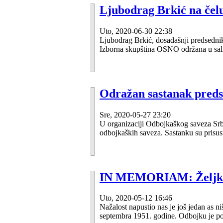
Ljubodrag Brkić na čel
Uto, 2020-06-30 22:38
Ljubodrag Brkić, dosadašnji predsedni
Izborna skupština OSNO održana u sali
Odražan sastanak preds
Sre, 2020-05-27 23:20
U organizaciji Odbojkaškog saveza Srb
odbojkaških saveza. Sastanku su prisus
IN MEMORIAM: Željko
Uto, 2020-05-12 16:46
Nažalost napustio nas je još jedan as 
septembra 1951. godine. Odbojku je po