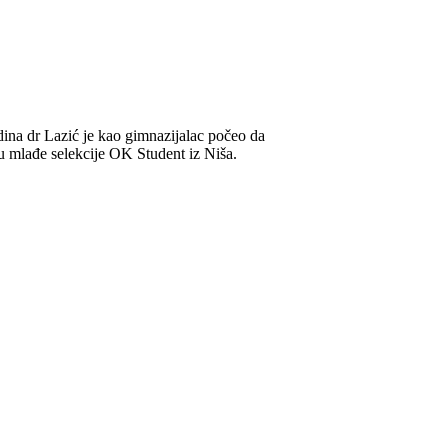
ina dr Lazić je kao gimnazijalac počeo da
 mlađe selekcije OK Student iz Niša.