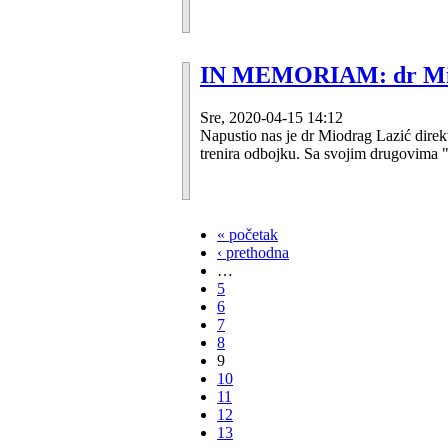
IN MEMORIAM: dr Mio
Sre, 2020-04-15 14:12
Napustio nas je dr Miodrag Lazić dire
trenira odbojku. Sa svojim drugovima 
« početak
‹ prethodna
…
5
6
7
8
9
10
11
12
13