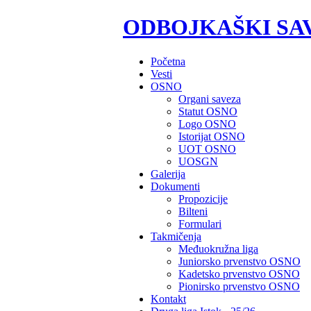
ODBOJKAŠKI SA
Početna
Vesti
OSNO
Organi saveza
Statut OSNO
Logo OSNO
Istorijat OSNO
UOT OSNO
UOSGN
Galerija
Dokumenti
Propozicije
Bilteni
Formulari
Takmičenja
Međuokružna liga
Juniorsko prvenstvo OSNO
Kadetsko prvenstvo OSNO
Pionirsko prvenstvo OSNO
Kontakt