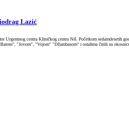
drag Lazić
ktor Urgentnog centra Kliničkog centra Niš. Početkom sedamdesetih god
"Batom", "Jovom", "Vojom" "Džambasom" i ostalima činili su okosnicu