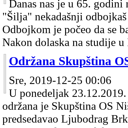
Danas nas je u 65. godini
"Šilja" nekadašnji odbojka
Odbojkom je počeo da se ba
Nakon dolaska na studije u 
Održana Skupština 
Sre, 2019-12-25 00:06
U ponedeljak 23.12.2019.
održana je Skupština OS N
predsedavao Ljubodrag Brk