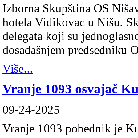
Izborna Skupština OS Nišav
hotela Vidikovac u Nišu. Sk
delegata koji su jednoglasn
dosadašnjem predsedniku 
Više...
Vranje 1093 osvajač K
09-24-2025
Vranje 1093 pobednik je K