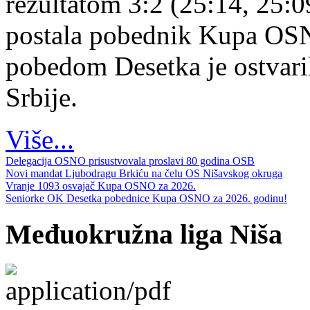
rezultatom 3:2 (25:14, 25:0
postala pobednik Kupa OS
pobedom Desetka je ostvari
Srbije.
Više...
Delegacija OSNO prisustvovala proslavi 80 godina OSB
Novi mandat Ljubodragu Brkiću na čelu OS Nišavskog okruga
Vranje 1093 osvajač Kupa OSNO za 2026.
Seniorke OK Desetka pobednice Kupa OSNO za 2026. godinu!
Međuokružna liga Niša