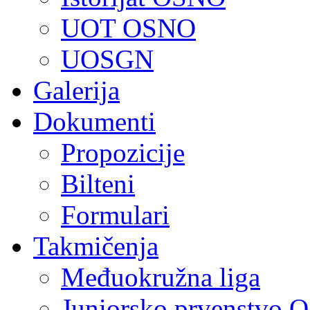
UOT OSNO
UOSGN
Galerija
Dokumenti
Propozicije
Bilteni
Formulari
Takmičenja
Međuokružna liga
Juniorsko prvenstvo