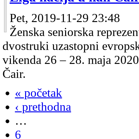
Pet, 2019-11-29 23:48
Ženska seniorska reprezenta
dvostruki uzastopni evropsk
vikenda 26 – 28. maja 2020.
Čair.
« početak
‹ prethodna
…
6