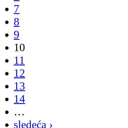
7
8
9
10
11
12
13
14
…
sledeća ›