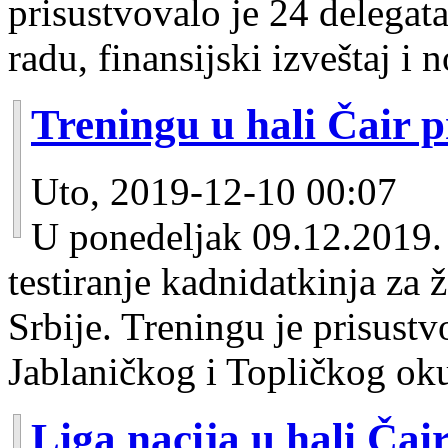
prisustvovalo je 24 delegata
radu, finansijski izveštaj i n
Treningu u hali Čair p
Uto, 2019-12-10 00:07
U ponedeljak 09.12.2019. 
testiranje kadnidatkinja za 
Srbije. Treningu je prisust
Jablaničkog i Topličkog ok
Liga nacija u hali Čair