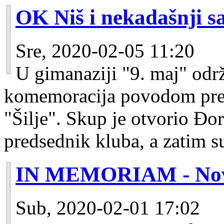
OK Niš i nekadašnji sai
Sre, 2020-02-05 11:20
U gimanaziji "9. maj" odr
komemoracija povodom prer
"Šilje". Skup je otvorio Đo
predsednik kluba, a zatim su 
IN MEMORIAM - Novic
Sub, 2020-02-01 17:02