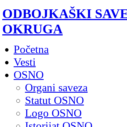
ODBOJKAŠKI SAV
OKRUGA
Početna
Vesti
OSNO
Organi saveza
Statut OSNO
Logo OSNO
Istorijat OSNO