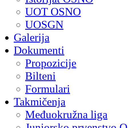
UOT OSNO
UOSGN
Galerija
Dokumenti
Propozicije
Bilteni
Formulari
Takmičenja
Međuokružna liga
Juniorsko prvenstvo