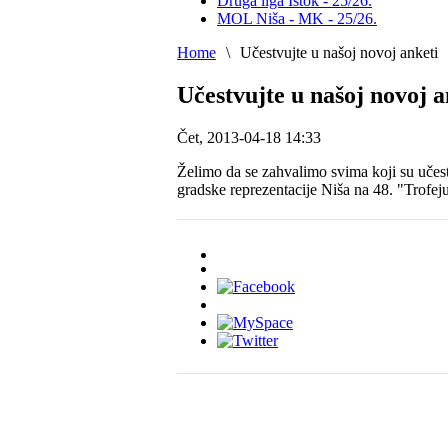
Druga liga Istok - 25/26.
MOL Niša - MK - 25/26.
Home
\
Učestvujte u našoj novoj anketi
Učestvujte u našoj novoj a
Čet, 2013-04-18 14:33
Želimo da se zahvalimo svima koji su učest
gradske reprezentacije Niša na 48. "Trofej