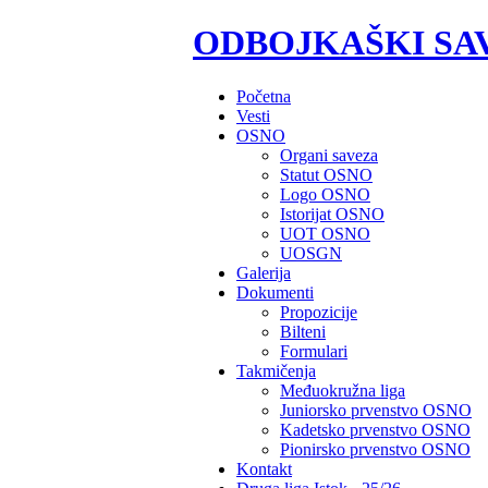
ODBOJKAŠKI SA
Početna
Vesti
OSNO
Organi saveza
Statut OSNO
Logo OSNO
Istorijat OSNO
UOT OSNO
UOSGN
Galerija
Dokumenti
Propozicije
Bilteni
Formulari
Takmičenja
Međuokružna liga
Juniorsko prvenstvo OSNO
Kadetsko prvenstvo OSNO
Pionirsko prvenstvo OSNO
Kontakt