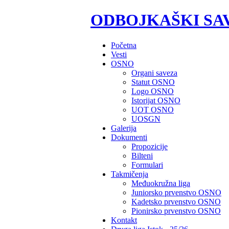
ODBOJKAŠKI SA
Početna
Vesti
OSNO
Organi saveza
Statut OSNO
Logo OSNO
Istorijat OSNO
UOT OSNO
UOSGN
Galerija
Dokumenti
Propozicije
Bilteni
Formulari
Takmičenja
Međuokružna liga
Juniorsko prvenstvo OSNO
Kadetsko prvenstvo OSNO
Pionirsko prvenstvo OSNO
Kontakt