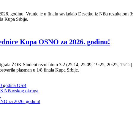
. godinu. Vranje je u finalu savladalo Desetku iz Niša rezultatom 3:
ala Kupa Srbije.
ednice Kupa OSNO za 2026. godinu!
grala ŽOK Student rezultatom 3:2 (25:14, 25:09, 19:25, 20:25, 15:12
tvarila plasman u 1/8 finala Kupa Srbije.
80 godina OSB
OS Nišavskog okruga
.
NO za 2026. godinu!