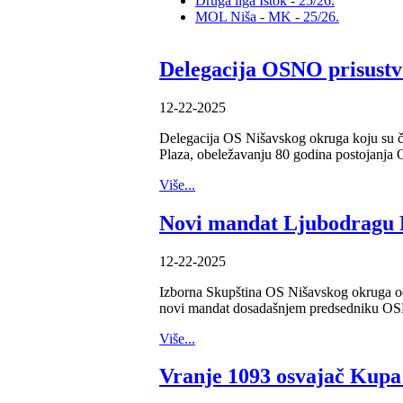
Druga liga Istok - 25/26.
MOL Niša - MK - 25/26.
Delegacija OSNO prisustv
12-22-2025
Delegacija OS Nišavskog okruga koju su či
Plaza, obeležavanju 80 godina postojanj
Više...
Novi mandat Ljubodragu B
12-22-2025
Izborna Skupština OS Nišavskog okruga održ
novi mandat dosadašnjem predsedniku OS
Više...
Vranje 1093 osvajač Kup