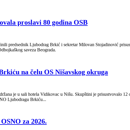
ovala proslavi 80 godina OSB
nili predsednik Ljubodrag Brkić i sekretar Milovan Stojadinović prisu
a Odbojkaškog saveza Beograda.
rkiću na čelu OS Nišavskog okruga
ana je u sali hotela Vidikovac u Nišu. Skupštini je prisustvovalo 12 o
NO Ljubodragu Brkiću...
a OSNO za 2026.