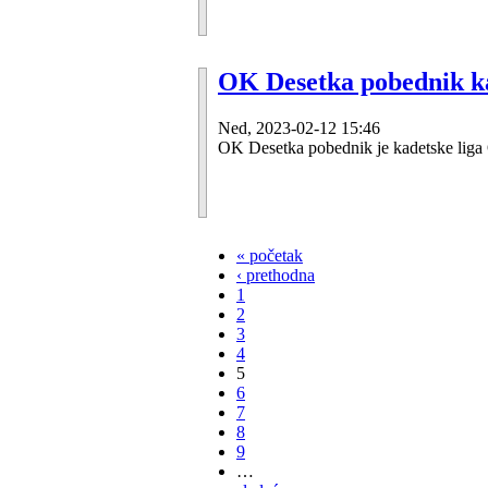
OK Desetka pobednik ka
Ned, 2023-02-12 15:46
OK Desetka pobednik je kadetske liga 
« početak
‹ prethodna
1
2
3
4
5
6
7
8
9
…