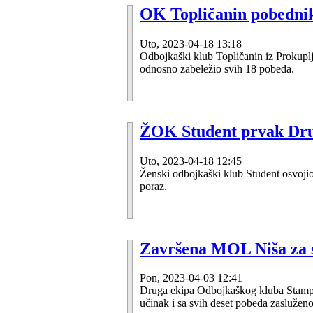
OK Topličanin pobednik 
Uto, 2023-04-18 13:18
Odbojkaški klub Topličanin iz Prokuplj
odnosno zabeležio svih 18 pobeda.
ŽOK Student prvak Drug
Uto, 2023-04-18 12:45
Ženski odbojkaški klub Student osvojio
poraz.
Završena MOL Niša za s
Pon, 2023-04-03 12:41
Druga ekipa Odbojkaškog kluba Stampe
učinak i sa svih deset pobeda zasluženo