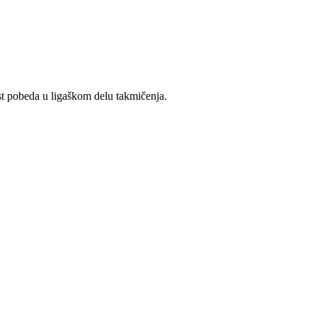
st pobeda u ligaškom delu takmičenja.