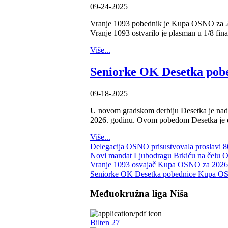
09-24-2025
Vranje 1093 pobednik je Kupa OSNO za 2026
Vranje 1093 ostvarilo je plasman u 1/8 fin
Više...
Seniorke OK Desetka pob
09-18-2025
U novom gradskom derbiju Desetka je nadi
2026. godinu. Ovom pobedom Desetka je os
Više...
Delegacija OSNO prisustvovala proslavi 
Novi mandat Ljubodragu Brkiću na čelu 
Vranje 1093 osvajač Kupa OSNO za 2026
Seniorke OK Desetka pobednice Kupa OS
Međuokružna liga Niša
Bilten 27