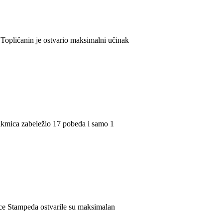
 Topličanin je ostvario maksimalni učinak
takmica zabeležio 17 pobeda i samo 1
e Stampeda ostvarile su maksimalan