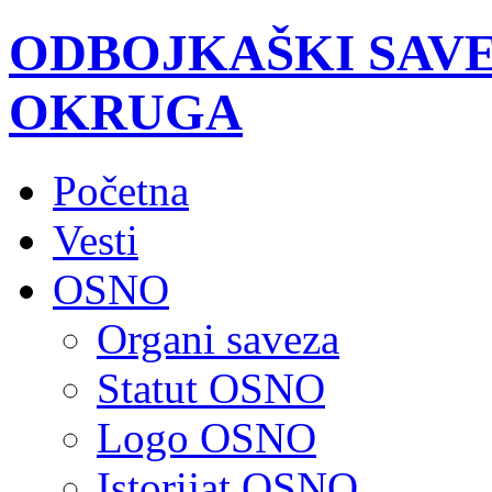
ODBOJKAŠKI SAV
OKRUGA
Početna
Vesti
OSNO
Organi saveza
Statut OSNO
Logo OSNO
Istorijat OSNO