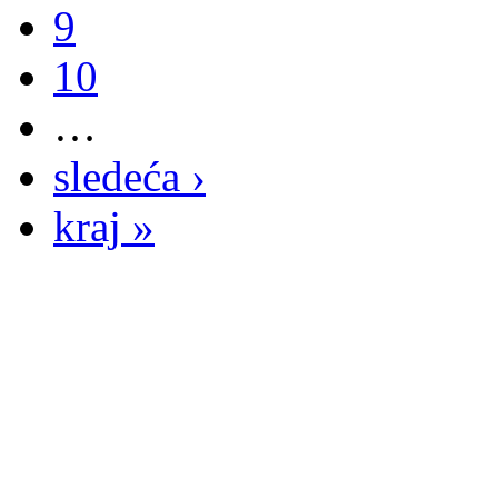
9
10
…
sledeća ›
kraj »