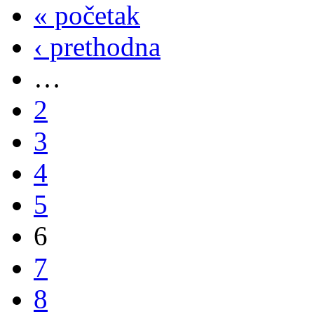
« početak
‹ prethodna
…
2
3
4
5
6
7
8