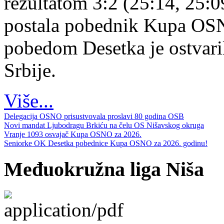
rezultatom 3:2 (25:14, 25:0
postala pobednik Kupa OS
pobedom Desetka je ostvari
Srbije.
Više...
Delegacija OSNO prisustvovala proslavi 80 godina OSB
Novi mandat Ljubodragu Brkiću na čelu OS Nišavskog okruga
Vranje 1093 osvajač Kupa OSNO za 2026.
Seniorke OK Desetka pobednice Kupa OSNO za 2026. godinu!
Međuokružna liga Niša