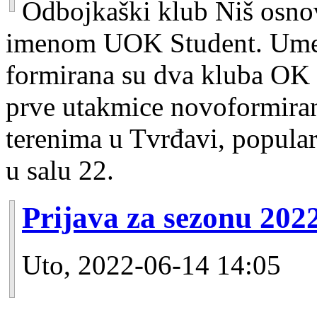
Odbojkaški klub Niš osnov
imenom UOK Student. Umes
formirana su dva kluba OK
prve utakmice novoformiran
terenima u Tvrđavi, popular
u salu 22.
Prijava za sezonu 202
Uto, 2022-06-14 14:05