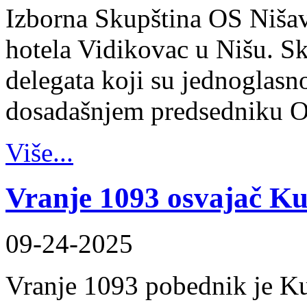
Izborna Skupština OS Nišav
hotela Vidikovac u Nišu. Sk
delegata koji su jednoglasn
dosadašnjem predsedniku 
Više...
Vranje 1093 osvajač K
09-24-2025
Vranje 1093 pobednik je K