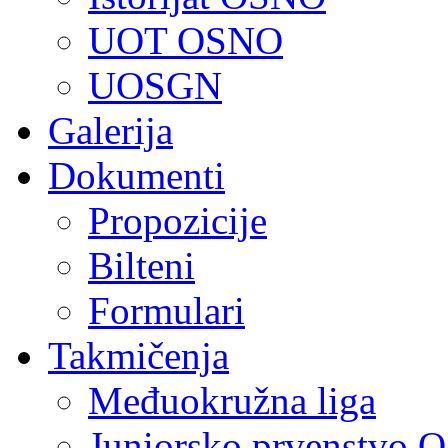
UOT OSNO
UOSGN
Galerija
Dokumenti
Propozicije
Bilteni
Formulari
Takmičenja
Međuokružna liga
Juniorsko prvenstvo