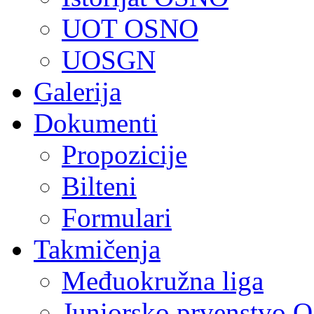
UOT OSNO
UOSGN
Galerija
Dokumenti
Propozicije
Bilteni
Formulari
Takmičenja
Međuokružna liga
Juniorsko prvenstvo