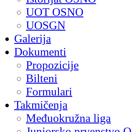
UOT OSNO
UOSGN
Galerija
Dokumenti
Propozicije
Bilteni
Formulari
Takmičenja
Međuokružna liga
Juniorsko prvenstvo