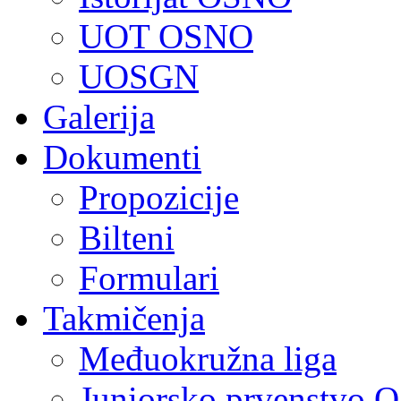
UOT OSNO
UOSGN
Galerija
Dokumenti
Propozicije
Bilteni
Formulari
Takmičenja
Međuokružna liga
Juniorsko prvenstvo