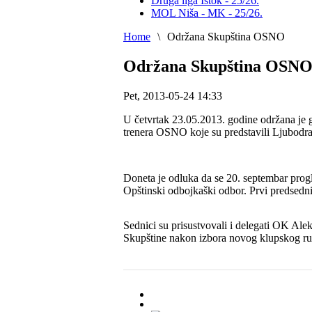
Druga liga Istok - 25/26.
MOL Niša - MK - 25/26.
Home
\
Održana Skupština OSNO
Održana Skupština OSN
Pet, 2013-05-24 14:33
U četvrtak 23.05.2013. godine održana je 
trenera OSNO koje su predstavili Ljubo
Doneta je odluka da se 20. septembar prog
Opštinski odbojkaški odbor. Prvi predsedn
Sednici su prisustvovali i delegati OK Alek
Skupštine nakon izbora novog klupskog r