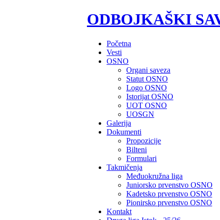
ODBOJKAŠKI SA
Početna
Vesti
OSNO
Organi saveza
Statut OSNO
Logo OSNO
Istorijat OSNO
UOT OSNO
UOSGN
Galerija
Dokumenti
Propozicije
Bilteni
Formulari
Takmičenja
Međuokružna liga
Juniorsko prvenstvo OSNO
Kadetsko prvenstvo OSNO
Pionirsko prvenstvo OSNO
Kontakt