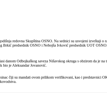
O
godišnja redovna Skupština OSNO. Na sednici su usvojeni izveštaji o 
drag Brkić predsednik OSNO i Nebojša Ivković predsednik UOT OSNO
lasi danom Odbojkaškog saveza Nišavskog okruga s obzirom da je na ta
ik bio je Aleksandar Jovanović.
sinac čiji su mandati ovom prilikom verifikovani, kao i predstavnici OK N
ukovodstva.