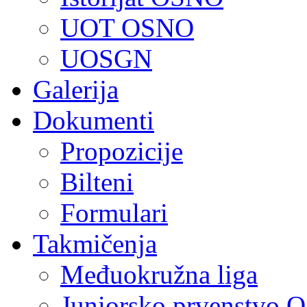
UOT OSNO
UOSGN
Galerija
Dokumenti
Propozicije
Bilteni
Formulari
Takmičenja
Međuokružna liga
Juniorsko prvenstvo