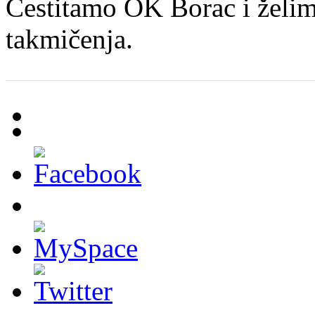
Čestitamo OK Borac i želi
takmičenja.