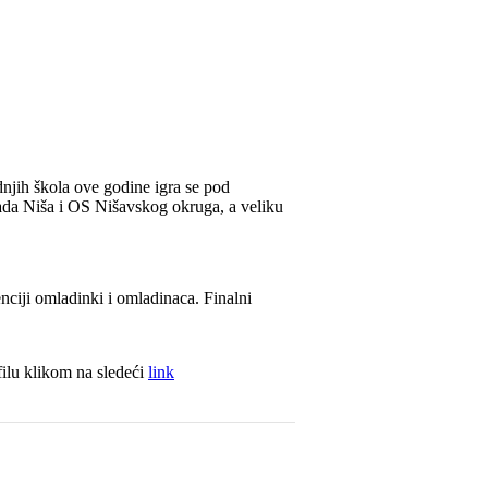
dnjih škola ove godine igra se pod
rada Niša i OS Nišavskog okruga, a veliku
nciji omladinki i omladinaca. Finalni
filu klikom na sledeći
link