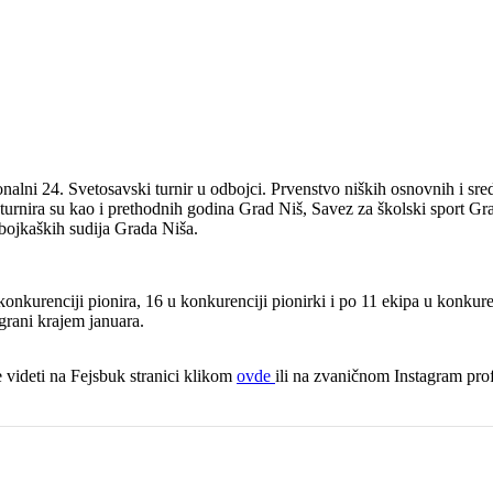
nalni 24. Svetosavski turnir u odbojci. Prvenstvo niških osnovnih i sre
turnira su kao i prethodnih godina Grad Niš, Savez za školski sport G
bojkaških sudija Grada Niša.
onkurenciji pionira, 16 u konkurenciji pionirki i po 11 ekipa u konkure
grani krajem januara.
 videti na Fejsbuk stranici klikom
ovde
ili na zvaničnom Instagram pro