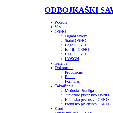
ODBOJKAŠKI SA
Početna
Vesti
OSNO
Organi saveza
Statut OSNO
Logo OSNO
Istorijat OSNO
UOT OSNO
UOSGN
Galerija
Dokumenti
Propozicije
Bilteni
Formulari
Takmičenja
Međuokružna liga
Juniorsko prvenstvo OSNO
Kadetsko prvenstvo OSNO
Pionirsko prvenstvo OSNO
Kontakt