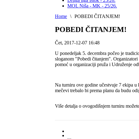
Druga liga Istok - 25/26.
MOL Niša - MK - 25/26.
Home
\
POBEDI ČITANJEM!
POBEDI ČITANJEM!
Čet, 2017-12-07 16:48
U ponedeljak 5. decembra počeo je tradicio
sloganom "Pobedi čitanjem". Organizatori 
pomoć u organizaciji pruža i Udruženje od
Na turniru ove godine učestvuje 7 ekipa u k
mečevi trebalo bi prema planu da budu odi
Više detalja o ovogodišnjem turniru možete