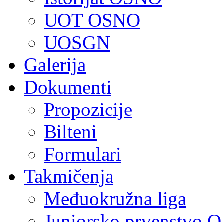
UOT OSNO
UOSGN
Galerija
Dokumenti
Propozicije
Bilteni
Formulari
Takmičenja
Međuokružna liga
Juniorsko prvenstvo