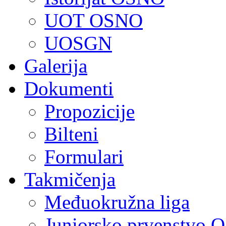
UOT OSNO
UOSGN
Galerija
Dokumenti
Propozicije
Bilteni
Formulari
Takmičenja
Međuokružna liga
Juniorsko prvenstvo