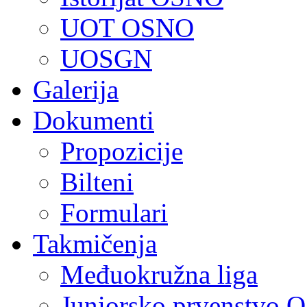
UOT OSNO
UOSGN
Galerija
Dokumenti
Propozicije
Bilteni
Formulari
Takmičenja
Međuokružna liga
Juniorsko prvenstvo