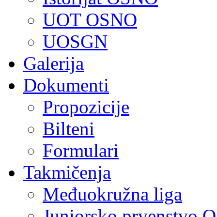
UOT OSNO
UOSGN
Galerija
Dokumenti
Propozicije
Bilteni
Formulari
Takmičenja
Međuokružna liga
Juniorsko prvenstvo