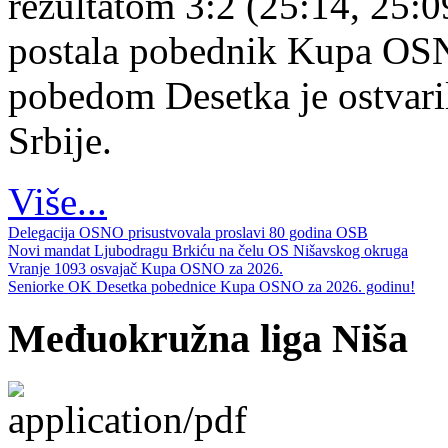
rezultatom 3:2 (25:14, 25:0
postala pobednik Kupa OS
pobedom Desetka je ostvari
Srbije.
Više...
Delegacija OSNO prisustvovala proslavi 80 godina OSB
Novi mandat Ljubodragu Brkiću na čelu OS Nišavskog okruga
Vranje 1093 osvajač Kupa OSNO za 2026.
Seniorke OK Desetka pobednice Kupa OSNO za 2026. godinu!
Međuokružna liga Niša