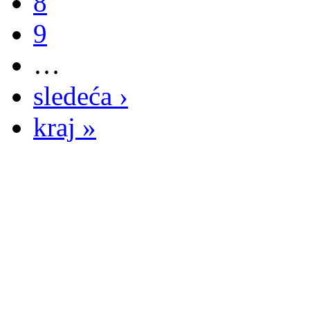
8
9
…
sledeća ›
kraj »