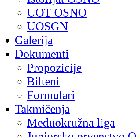
UOT OSNO
UOSGN
Galerija
Dokumenti
Propozicije
Bilteni
Formulari
Takmičenja
Međuokružna liga
Juniorsko prvenstvo