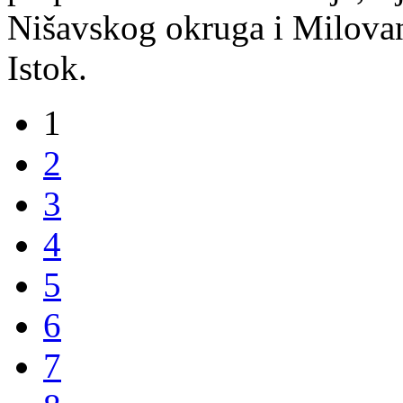
Nišavskog okruga i Milovan
Istok.
1
2
3
4
5
6
7