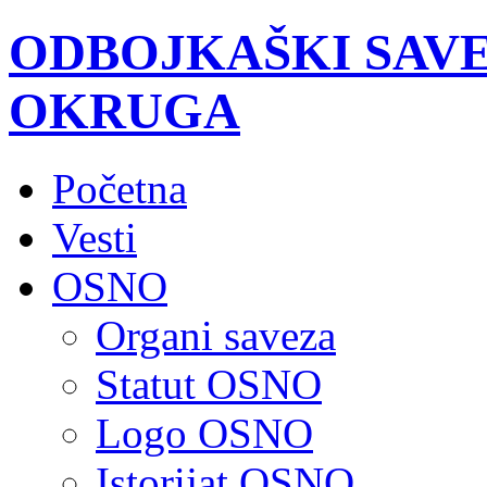
ODBOJKAŠKI SAV
OKRUGA
Početna
Vesti
OSNO
Organi saveza
Statut OSNO
Logo OSNO
Istorijat OSNO