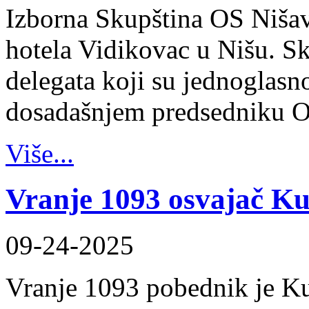
Izborna Skupština OS Nišav
hotela Vidikovac u Nišu. Sk
delegata koji su jednoglasn
dosadašnjem predsedniku 
Više...
Vranje 1093 osvajač K
09-24-2025
Vranje 1093 pobednik je K