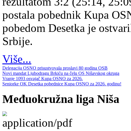
rezultatom 3:2 (25:14, 25:0
postala pobednik Kupa OS
pobedom Desetka je ostvari
Srbije.
Više...
Delegacija OSNO prisustvovala proslavi 80 godina OSB
Novi mandat Ljubodragu Brkiću na čelu OS Nišavskog okruga
Vranje 1093 osvajač Kupa OSNO za 2026.
Seniorke OK Desetka pobednice Kupa OSNO za 2026. godinu!
Međuokružna liga Niša