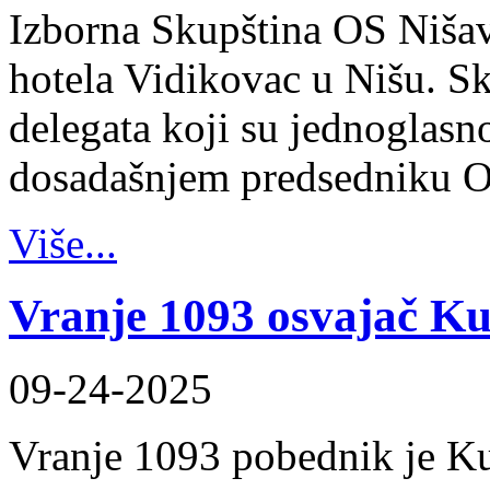
Izborna Skupština OS Nišav
hotela Vidikovac u Nišu. Sk
delegata koji su jednoglasn
dosadašnjem predsedniku 
Više...
Vranje 1093 osvajač K
09-24-2025
Vranje 1093 pobednik je K