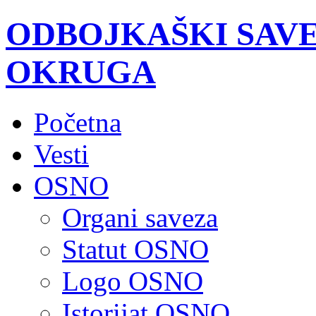
ODBOJKAŠKI SAV
OKRUGA
Početna
Vesti
OSNO
Organi saveza
Statut OSNO
Logo OSNO
Istorijat OSNO