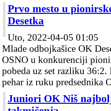
Prvo mesto u pionirsk
Desetka
Uto, 2022-04-05 01:05
Mlade odbojkašice OK Dese
OSNO u konkurenciji pionirk
pobeda uz set razliku 36:2.
pehar iz ruku predsednika
Juniori OK Niš najbol
takmičenja