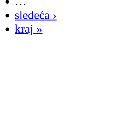
…
sledeća ›
kraj »