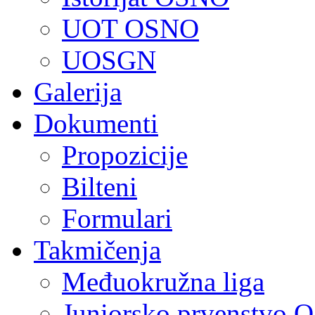
UOT OSNO
UOSGN
Galerija
Dokumenti
Propozicije
Bilteni
Formulari
Takmičenja
Međuokružna liga
Juniorsko prvenstvo