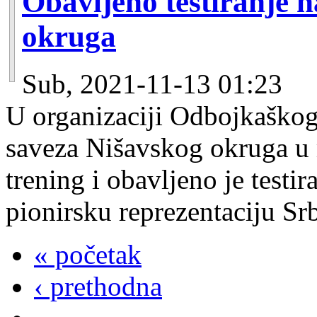
Obavljeno testiranje n
okruga
Sub, 2021-11-13 01:23
U organizaciji Odbojkaškog
saveza Nišavskog okruga u m
trening i obavljeno je testi
pionirsku reprezentaciju Srb
« početak
‹ prethodna