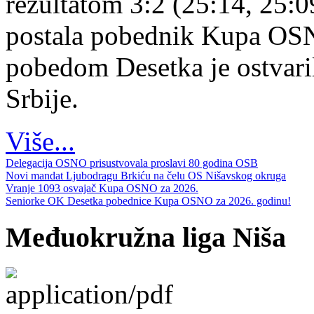
rezultatom 3:2 (25:14, 25:0
postala pobednik Kupa OS
pobedom Desetka je ostvari
Srbije.
Više...
Delegacija OSNO prisustvovala proslavi 80 godina OSB
Novi mandat Ljubodragu Brkiću na čelu OS Nišavskog okruga
Vranje 1093 osvajač Kupa OSNO za 2026.
Seniorke OK Desetka pobednice Kupa OSNO za 2026. godinu!
Međuokružna liga Niša