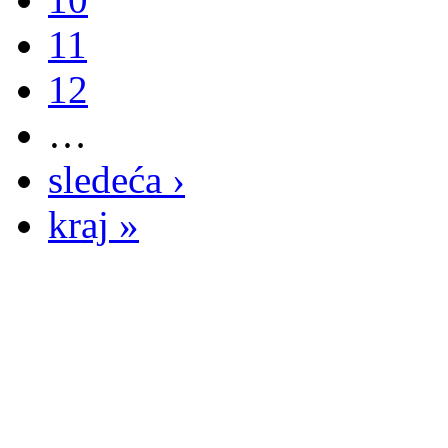
11
12
…
sledeća ›
kraj »