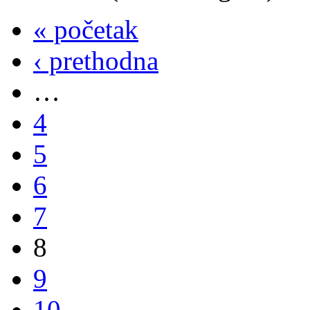
« početak
‹ prethodna
…
4
5
6
7
8
9
10