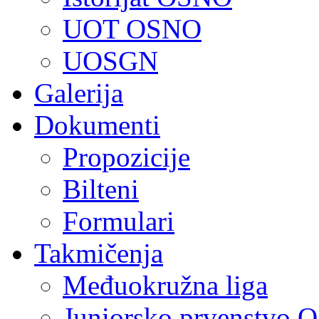
UOT OSNO
UOSGN
Galerija
Dokumenti
Propozicije
Bilteni
Formulari
Takmičenja
Međuokružna liga
Juniorsko prvenstvo