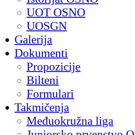
UOT OSNO
UOSGN
Galerija
Dokumenti
Propozicije
Bilteni
Formulari
Takmičenja
Međuokružna liga
Juniorsko prvenstvo