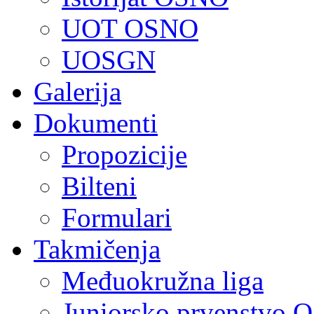
UOT OSNO
UOSGN
Galerija
Dokumenti
Propozicije
Bilteni
Formulari
Takmičenja
Međuokružna liga
Juniorsko prvenstvo