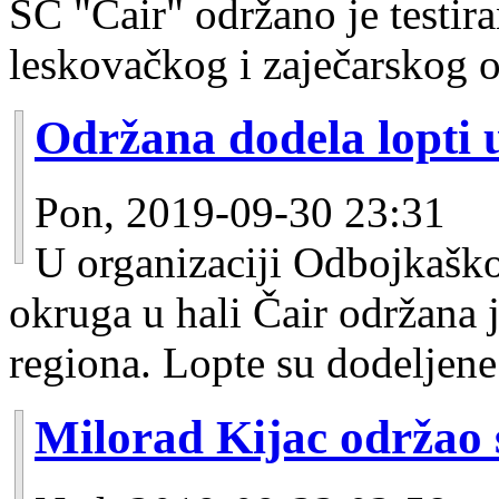
SC "Čair" održano je testira
leskovačkog i zaječarskog 
Održana dodela lopti u
Pon, 2019-09-30 23:31
U organizaciji Odbojkaško
okruga u hali Čair održana 
regiona. Lopte su dodeljene
Milorad Kijac održao s