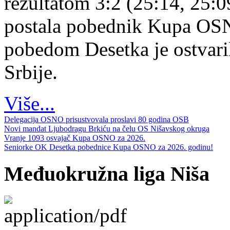
rezultatom 3:2 (25:14, 25:0
postala pobednik Kupa OS
pobedom Desetka je ostvari
Srbije.
Više...
Delegacija OSNO prisustvovala proslavi 80 godina OSB
Novi mandat Ljubodragu Brkiću na čelu OS Nišavskog okruga
Vranje 1093 osvajač Kupa OSNO za 2026.
Seniorke OK Desetka pobednice Kupa OSNO za 2026. godinu!
Međuokružna liga Niša