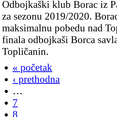
Odbojkaški klub Borac iz 
za sezonu 2019/2020. Borac 
maksimalnu pobedu nad Top
finala odbojkaši Borca savl
Topličanin.
« početak
‹ prethodna
…
7
8