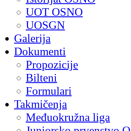
UOT OSNO
UOSGN
Galerija
Dokumenti
Propozicije
Bilteni
Formulari
Takmičenja
Međuokružna liga
Juniorsko prvenstvo