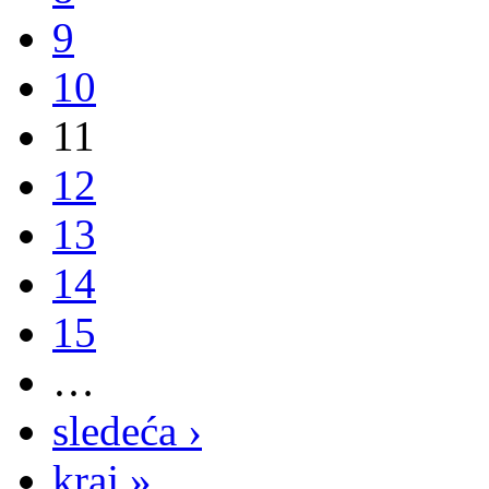
9
10
11
12
13
14
15
…
sledeća ›
kraj »