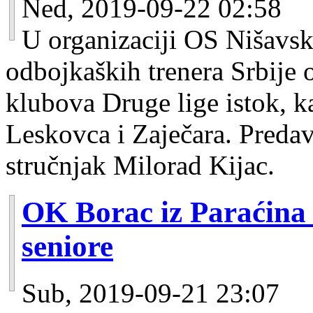
Ned, 2019-09-22 02:58
U organizaciji OS Nišavs
odbojkaških trenera Srbije 
klubova Druge lige istok, ka
Leskovca i Zaječara. Predav
stručnjak Milorad Kijac.
OK Borac iz Paraćina
seniore
Sub, 2019-09-21 23:07