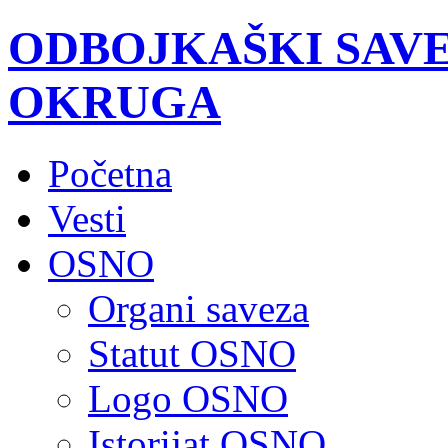
ODBOJKAŠKI SAV
OKRUGA
Početna
Vesti
OSNO
Organi saveza
Statut OSNO
Logo OSNO
Istorijat OSNO