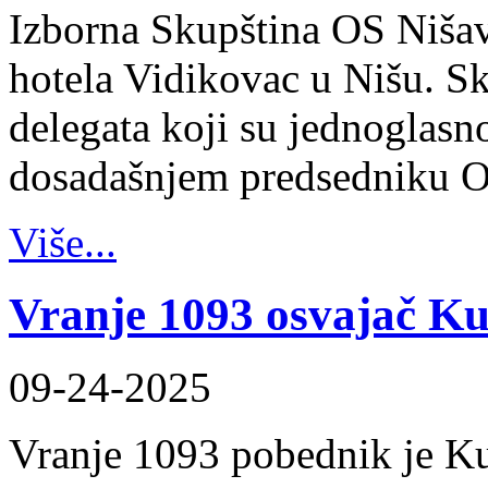
Izborna Skupština OS Nišav
hotela Vidikovac u Nišu. Sk
delegata koji su jednoglasn
dosadašnjem predsedniku 
Više...
Vranje 1093 osvajač K
09-24-2025
Vranje 1093 pobednik je K